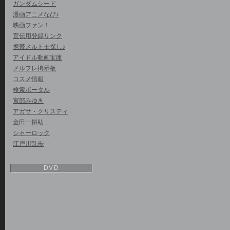
ガンダムシード
漫画アニメなび♪
映画ファン！
宣伝用登録リンク
携帯メルトモ探し♪
アイドル動画宝庫
メルフレ掲示板
コスメ情報
検索ポータル
宮部みゆき
アガサ・クリスティ
金田一耕助
シャーロック
江戸川乱歩
DVD