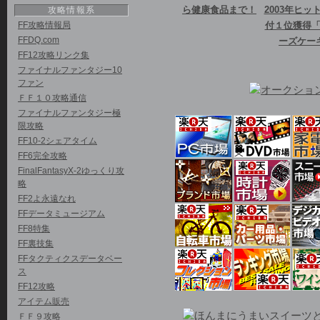
攻略情報系
ら健康食品まで！
2003年ヒッ
FF攻略情報局
付１位獲得
FFDQ.com
ーズケー
FF12攻略リンク集
ファイナルファンタジー10
ファン
ＦＦ１０攻略通信
ファイナルファンタジー極
限攻略
FF10-2シェアタイム
FF6完全攻略
FinalFantasyX-2ゆっくり攻
略
FF2よ永遠なれ
FFデータミュージアム
FF8特集
FF裏技集
FFタクティクスデータベー
ス
FF12攻略
アイテム販売
ＦＦ９攻略