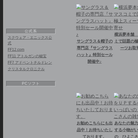
公式系
横浜夢本舗
スクウェア・エニックス公
サングラス＆帽子の
ミで話題の
式
専門店『サングラス
ーツお取
FF12.com
ハット』特別セール
FF11 アトルガンの秘宝
開催中♪
FF7 アドベントチルドレン
クリスタルクロニクル
PCソフト
お勧めこちらにも出
あなたの魅
品中！お待ちいたし
する小物が
ております。
の ひよこ